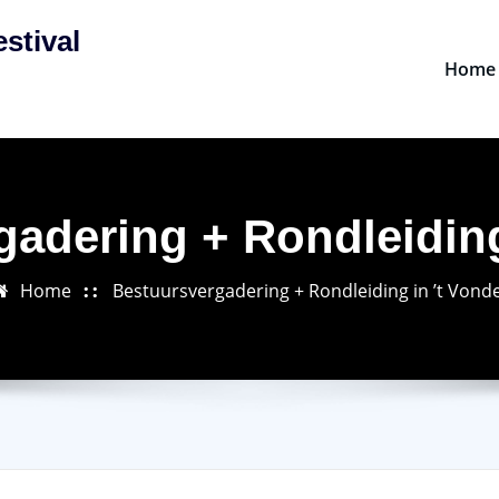
stival
Home
adering + Rondleiding
Home
Bestuursvergadering + Rondleiding in ’t Vonde