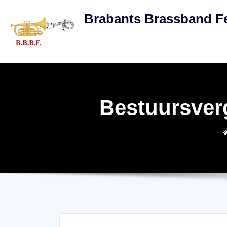
Skip
Brabants Brassband Fe
to
content
Bestuursverg