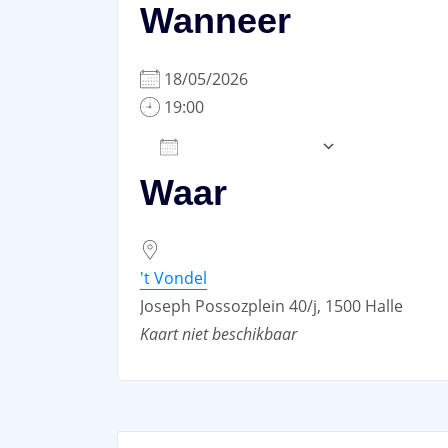
Wanneer
18/05/2026
19:00
Add To Calendar
Waar
Download ICS
Google Ca
't Vondel
Joseph Possozplein 40/j, 1500 Halle
Kaart niet beschikbaar